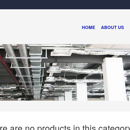
HOME
ABOUT US
re are no products in this categor