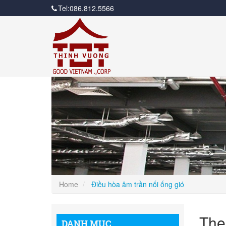
Tel:086.812.5566
Home
Điều hòa âm trần nối ống gió
The
DANH MỤC